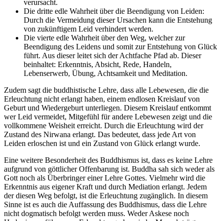
verursacht.
Die dritte edle Wahrheit über die Beendigung von Leiden:
Durch die Vermeidung dieser Ursachen kann die Entstehung
von zukünftigem Leid verhindert werden.
Die vierte edle Wahrheit über den Weg, welcher zur
Beendigung des Leidens und somit zur Entstehung von Glück
führt. Aus dieser leitet sich der Achtfache Pfad ab. Dieser
beinhaltet: Erkenntnis, Absicht, Rede, Handeln,
Lebenserwerb, Übung, Achtsamkeit und Meditation.
Zudem sagt die buddhistische Lehre, dass alle Lebewesen, die die
Erleuchtung nicht erlangt haben, einem endlosen Kreislauf von
Geburt und Wiedergeburt unterliegen. Diesem Kreislauf entkommt
wer Leid vermeidet, Mitgefühl für andere Lebewesen zeigt und die
vollkommene Weisheit erreicht. Durch die Erleuchtung wird der
Zustand des Nirwana erlangt. Das bedeutet, dass jede Art von
Leiden erloschen ist und ein Zustand von Glück erlangt wurde.
Eine weitere Besonderheit des Buddhismus ist, dass es keine Lehre
aufgrund von göttlicher Offenbarung ist. Buddha sah sich weder als
Gott noch als Überbringer einer Lehre Gottes. Vielmehr wird die
Erkenntnis aus eigener Kraft und durch Mediation erlangt. Jedem
der diesen Weg befolgt, ist die Erleuchtung zugänglich. In diesem
Sinne ist es auch die Auffassung des Buddhismus, dass die Lehre
nicht dogmatisch befolgt werden muss. Weder Askese noch