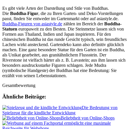
Es gibt viele Arten der Darstellung und Stile von Buddhas.
Die
Buddha-Figur
, die zu Ihren Garten- und Deko-Vorstellungen
passt, finden Sie entweder im Gartenmarkt oder auf asiastyle.de.
Buddha-Figuren von asiastyle.de
zählen im Bereich der
Buddha-
Statuen
europaweit zu den Besten. Die Steinmetze lassen sich von
Formen aus Thailand, Indien und Japan inspirieren. Für den
chinesischen Buddha ist das runde Gesicht typisch, sein freundliches
Lachen wirkt ansteckend. Gartendeko kann also definitiv glücklich
machen. Eine ganz besondere Statue für den Garten ist ein Buddha,
als Unikat gearbeitet, aus granitähnlichem Flussstein. Der
Riverstone ist vielfach härter als z. B. Lavastein; aus ihm lassen sich
besonders ausdrucksstarke Figuren schlagen. Jede Mudra
(symbolische Handgeste) der Buddhas hat eine Bedeutung: Sie
erzählt von seinen Lebensstationen.
Gesamtbewertung
Ähnliche Beiträge:
Die Bedeutung von
Spielzeug für die kindliche Entwicklung
Beliebtheit von Online-Shops