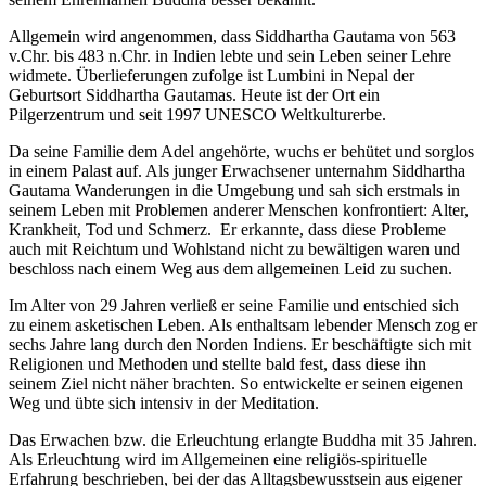
Allgemein wird angenommen, dass Siddhartha Gautama von 563
v.Chr. bis 483 n.Chr. in Indien lebte und sein Leben seiner Lehre
widmete. Überlieferungen zufolge ist Lumbini in Nepal der
Geburtsort Siddhartha Gautamas. Heute ist der Ort ein
Pilgerzentrum und seit 1997 UNESCO Weltkulturerbe.
Da seine Familie dem Adel angehörte, wuchs er behütet und sorglos
in einem Palast auf. Als junger Erwachsener unternahm Siddhartha
Gautama Wanderungen in die Umgebung und sah sich erstmals in
seinem Leben mit Problemen anderer Menschen konfrontiert: Alter,
Krankheit, Tod und Schmerz. Er erkannte, dass diese Probleme
auch mit Reichtum und Wohlstand nicht zu bewältigen waren und
beschloss nach einem Weg aus dem allgemeinen Leid zu suchen.
Im Alter von 29 Jahren verließ er seine Familie und entschied sich
zu einem asketischen Leben. Als enthaltsam lebender Mensch zog er
sechs Jahre lang durch den Norden Indiens. Er beschäftigte sich mit
Religionen und Methoden und stellte bald fest, dass diese ihn
seinem Ziel nicht näher brachten. So entwickelte er seinen eigenen
Weg und übte sich intensiv in der Meditation.
Das Erwachen bzw. die Erleuchtung erlangte Buddha mit 35 Jahren.
Als Erleuchtung wird im Allgemeinen eine religiös-spirituelle
Erfahrung beschrieben, bei der das Alltagsbewusstsein aus eigener