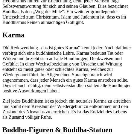
Hedonismus führen zur Erleuchtung, denn jeder Mensch trägt
Selbstverantwortung für sich und seinen Glauben. Dies bezeichnet
Buddha als den „Weg der Mitte“. Ein weiterer grundlegender
Unterschied zum Christentum, Islam und Judentum ist, dass es im
Buddhismus keinen allmächtigen Gott gibt.
Karma
Die Redewendung „das ist gutes Karma“ kennt jeder. Auch dahinter
verbirgt sich eine buddhistische Lehre. Karma bedeutet Tat oder
Wirken und bezieht sich auf alle Handlungen, Denkweisen und
Gefühle. In einer Wechselbeziehung von Ursache und Wirkung
entsteht so meist gutes oder schlechtes Karma, welches zur
Wiedergeburt führt. Im Allgemeinen Sprachgebrauch wird
angenommen, dass jeder Mensch ein gutes Karma anstreben sollte.
Dies ist auch richtig, denn selbstverständlich sollten alle Handlungen
positive Auswirkungen haben.
Ziel jedes Buddhisten ist es jedoch ein neutrales Karma zu erreichen
und somit dem Kreislauf der Wiedergeburt zu entkommen und den
Zustand des Nirwanas zu erreichen. Es ist das Endziel des Lebens
als Zustand völliger Ruhe.
Buddha-Figuren & Buddha-Statuen