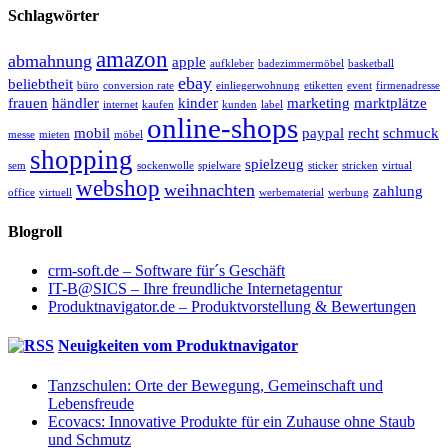
Schlagwörter
amazon
abmahnung
apple
aufkleber
badezimmermöbel
basketball
ebay
beliebtheit
büro
conversion rate
einliegerwohnung
etiketten
event
firmenadresse
frauen
händler
kinder
marketing
marktplätze
internet
kaufen
kunden
label
online-shops
mobil
paypal
recht
schmuck
messe
mieten
möbel
shopping
spielzeug
sem
sockenwolle
spielware
sticker
stricken
virtual
webshop
weihnachten
zahlung
office
virtuell
werbematerial
werbung
Blogroll
crm-soft.de – Software für´s Geschäft
IT-B@SICS – Ihre freundliche Internetagentur
Produktnavigator.de – Produktvorstellung & Bewertungen
Neuigkeiten vom Produktnavigator
Tanzschulen: Orte der Bewegung, Gemeinschaft und
Lebensfreude
Ecovacs: Innovative Produkte für ein Zuhause ohne Staub
und Schmutz