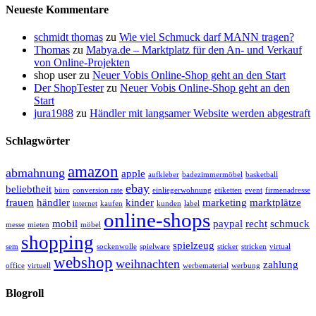
Neueste Kommentare
schmidt thomas
zu
Wie viel Schmuck darf MANN tragen?
Thomas
zu
Mabya.de – Marktplatz für den An- und Verkauf
von Online-Projekten
shop user
zu
Neuer Vobis Online-Shop geht an den Start
Der ShopTester
zu
Neuer Vobis Online-Shop geht an den
Start
jura1988
zu
Händler mit langsamer Website werden abgestraft
Schlagwörter
amazon
abmahnung
apple
aufkleber
badezimmermöbel
basketball
ebay
beliebtheit
büro
conversion rate
einliegerwohnung
etiketten
event
firmenadresse
frauen
händler
kinder
marketing
marktplätze
internet
kaufen
kunden
label
online-shops
mobil
paypal
recht
schmuck
messe
mieten
möbel
shopping
spielzeug
sem
sockenwolle
spielware
sticker
stricken
virtual
webshop
weihnachten
zahlung
office
virtuell
werbematerial
werbung
Blogroll