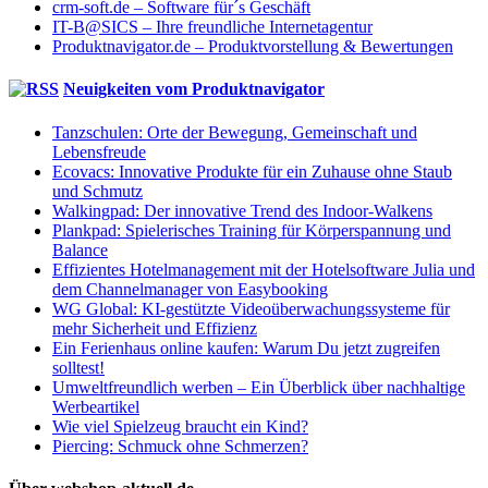
crm-soft.de – Software für´s Geschäft
IT-B@SICS – Ihre freundliche Internetagentur
Produktnavigator.de – Produktvorstellung & Bewertungen
Neuigkeiten vom Produktnavigator
Tanzschulen: Orte der Bewegung, Gemeinschaft und
Lebensfreude
Ecovacs: Innovative Produkte für ein Zuhause ohne Staub
und Schmutz
Walkingpad: Der innovative Trend des Indoor-Walkens
Plankpad: Spielerisches Training für Körperspannung und
Balance
Effizientes Hotelmanagement mit der Hotelsoftware Julia und
dem Channelmanager von Easybooking
WG Global: KI-gestützte Videoüberwachungssysteme für
mehr Sicherheit und Effizienz
Ein Ferienhaus online kaufen: Warum Du jetzt zugreifen
solltest!
Umweltfreundlich werben – Ein Überblick über nachhaltige
Werbeartikel
Wie viel Spielzeug braucht ein Kind?
Piercing: Schmuck ohne Schmerzen?