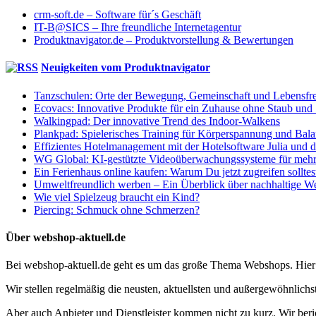
crm-soft.de – Software für´s Geschäft
IT-B@SICS – Ihre freundliche Internetagentur
Produktnavigator.de – Produktvorstellung & Bewertungen
Neuigkeiten vom Produktnavigator
Tanzschulen: Orte der Bewegung, Gemeinschaft und Lebensfr
Ecovacs: Innovative Produkte für ein Zuhause ohne Staub und
Walkingpad: Der innovative Trend des Indoor-Walkens
Plankpad: Spielerisches Training für Körperspannung und Bal
Effizientes Hotelmanagement mit der Hotelsoftware Julia un
WG Global: KI-gestützte Videoüberwachungssysteme für mehr 
Ein Ferienhaus online kaufen: Warum Du jetzt zugreifen solltes
Umweltfreundlich werben – Ein Überblick über nachhaltige We
Wie viel Spielzeug braucht ein Kind?
Piercing: Schmuck ohne Schmerzen?
Über webshop-aktuell.de
Bei webshop-aktuell.de geht es um das große Thema Webshops. Hier 
Wir stellen regelmäßig die neusten, aktuellsten und außergewöhnlich
Aber auch Anbieter und Dienstleister kommen nicht zu kurz. Wir beric