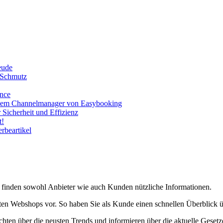
eude
 Schmutz
ance
d dem Channelmanager von Easybooking
Sicherheit und Effizienz
t!
rbeartikel
finden sowohl Anbieter wie auch Kunden nützliche Informationen.
sten Webshops vor. So haben Sie als Kunde einen schnellen Überblick 
hten über die neusten Trends und informieren über die aktuelle Gesetz