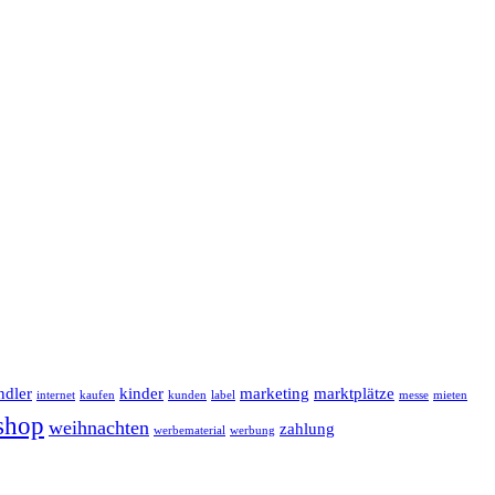
ndler
kinder
marketing
marktplätze
internet
kaufen
kunden
label
messe
mieten
shop
weihnachten
zahlung
werbematerial
werbung