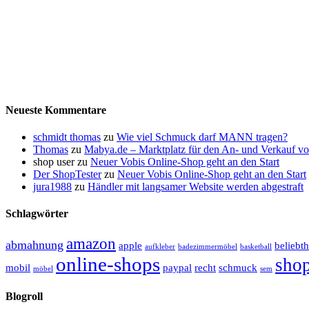
Neueste Kommentare
schmidt thomas
zu
Wie viel Schmuck darf MANN tragen?
Thomas
zu
Mabya.de – Marktplatz für den An- und Verkauf vo
shop user
zu
Neuer Vobis Online-Shop geht an den Start
Der ShopTester
zu
Neuer Vobis Online-Shop geht an den Start
jura1988
zu
Händler mit langsamer Website werden abgestraft
Schlagwörter
amazon
abmahnung
apple
beliebth
aufkleber
badezimmermöbel
basketball
online-shops
sho
mobil
paypal
recht
schmuck
möbel
sem
Blogroll