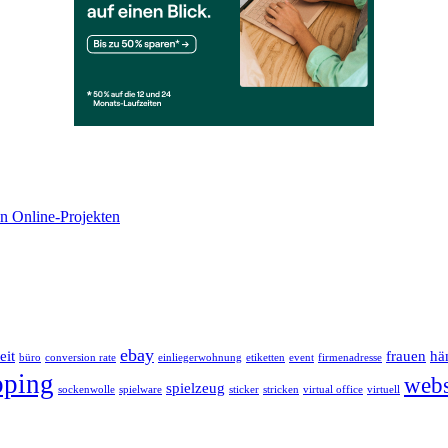
n Online-Projekten
ebay
eit
frauen
hä
büro
conversion rate
einliegerwohnung
etiketten
event
firmenadresse
pping
web
spielzeug
sockenwolle
spielware
sticker
stricken
virtual office
virtuell