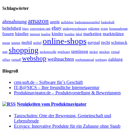
Schlagwörter
amazon
abmahnung
apple
aufkleber
badezimmermöbel
basketball
ebay
beliebtheit
büro
conversion rate
einliegerwohnung
etiketten
event
firmenadresse
frauen
händler
kinder
marketing
marktplätze
internet
kaufen
kunden
label
online-shops
mobil
paypal
recht
schmuck
messe
mieten
möbel
shopping
spielzeug
sem
sockenwolle
spielware
sticker
stricken
virtual
webshop
weihnachten
zahlung
office
virtuell
werbematerial
werbung
Blogroll
crm-soft.de – Software für´s Geschäft
IT-B@SICS – Ihre freundliche Internetagentur
Produktnavigator.de – Produktvorstellung & Bewertungen
Neuigkeiten vom Produktnavigator
Tanzschulen: Orte der Bewegung, Gemeinschaft und
Lebensfreude
Ecovacs: Innovative Produkte für ein Zuhause ohne Staub