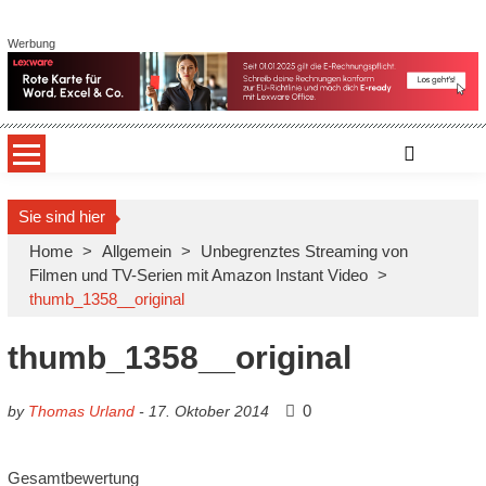
Skip to content
Webshop aktuell
Vorstellung, Trends, Gesetze | Anbieter und Dienstleister
Werbung
Sie sind hier
Home
>
Allgemein
>
Unbegrenztes Streaming von
Filmen und TV-Serien mit Amazon Instant Video
>
thumb_1358__original
thumb_1358__original
0
by
Thomas Urland
-
17. Oktober 2014
Gesamtbewertung