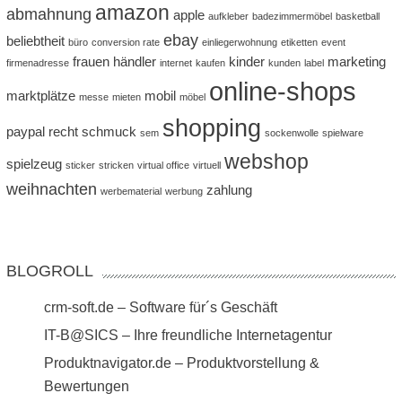
amazon
abmahnung
apple
aufkleber
badezimmermöbel
basketball
ebay
beliebtheit
büro
conversion rate
einliegerwohnung
etiketten
event
frauen
händler
kinder
marketing
firmenadresse
internet
kaufen
kunden
label
online-shops
marktplätze
mobil
messe
mieten
möbel
shopping
paypal
recht
schmuck
sem
sockenwolle
spielware
webshop
spielzeug
sticker
stricken
virtual office
virtuell
weihnachten
zahlung
werbematerial
werbung
BLOGROLL
crm-soft.de – Software für´s Geschäft
IT-B@SICS – Ihre freundliche Internetagentur
Produktnavigator.de – Produktvorstellung &
Bewertungen