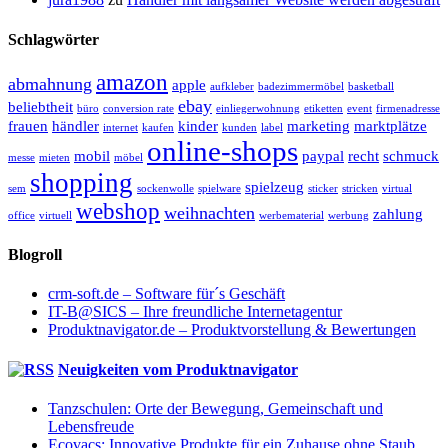
Schlagwörter
amazon
abmahnung
apple
aufkleber
badezimmermöbel
basketball
ebay
beliebtheit
büro
conversion rate
einliegerwohnung
etiketten
event
firmenadresse
frauen
händler
kinder
marketing
marktplätze
internet
kaufen
kunden
label
online-shops
mobil
paypal
recht
schmuck
messe
mieten
möbel
shopping
spielzeug
sem
sockenwolle
spielware
sticker
stricken
virtual
webshop
weihnachten
zahlung
office
virtuell
werbematerial
werbung
Blogroll
crm-soft.de – Software für´s Geschäft
IT-B@SICS – Ihre freundliche Internetagentur
Produktnavigator.de – Produktvorstellung & Bewertungen
Neuigkeiten vom Produktnavigator
Tanzschulen: Orte der Bewegung, Gemeinschaft und
Lebensfreude
Ecovacs: Innovative Produkte für ein Zuhause ohne Staub