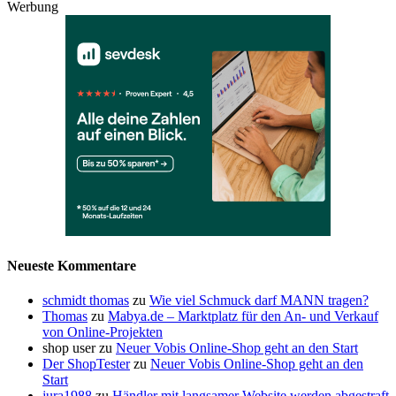
Werbung
Neueste Kommentare
schmidt thomas
zu
Wie viel Schmuck darf MANN tragen?
Thomas
zu
Mabya.de – Marktplatz für den An- und Verkauf
von Online-Projekten
shop user
zu
Neuer Vobis Online-Shop geht an den Start
Der ShopTester
zu
Neuer Vobis Online-Shop geht an den
Start
jura1988
zu
Händler mit langsamer Website werden abgestraft