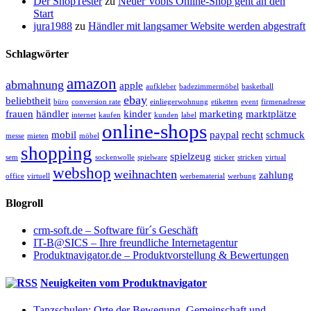
Der ShopTester
zu
Neuer Vobis Online-Shop geht an den
Start
jura1988
zu
Händler mit langsamer Website werden abgestraft
Schlagwörter
amazon
abmahnung
apple
aufkleber
badezimmermöbel
basketball
ebay
beliebtheit
büro
conversion rate
einliegerwohnung
etiketten
event
firmenadresse
frauen
händler
kinder
marketing
marktplätze
internet
kaufen
kunden
label
online-shops
mobil
paypal
recht
schmuck
messe
mieten
möbel
shopping
spielzeug
sem
sockenwolle
spielware
sticker
stricken
virtual
webshop
weihnachten
zahlung
office
virtuell
werbematerial
werbung
Blogroll
crm-soft.de – Software für´s Geschäft
IT-B@SICS – Ihre freundliche Internetagentur
Produktnavigator.de – Produktvorstellung & Bewertungen
Neuigkeiten vom Produktnavigator
Tanzschulen: Orte der Bewegung, Gemeinschaft und