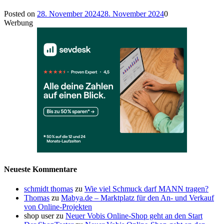
Posted on
28. November 2024
28. November 2024
0
Werbung
Neueste Kommentare
schmidt thomas
zu
Wie viel Schmuck darf MANN tragen?
Thomas
zu
Mabya.de – Marktplatz für den An- und Verkauf
von Online-Projekten
shop user
zu
Neuer Vobis Online-Shop geht an den Start