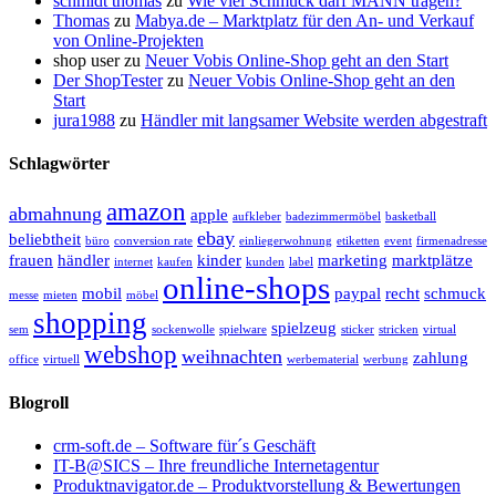
schmidt thomas
zu
Wie viel Schmuck darf MANN tragen?
Thomas
zu
Mabya.de – Marktplatz für den An- und Verkauf
von Online-Projekten
shop user
zu
Neuer Vobis Online-Shop geht an den Start
Der ShopTester
zu
Neuer Vobis Online-Shop geht an den
Start
jura1988
zu
Händler mit langsamer Website werden abgestraft
Schlagwörter
amazon
abmahnung
apple
aufkleber
badezimmermöbel
basketball
ebay
beliebtheit
büro
conversion rate
einliegerwohnung
etiketten
event
firmenadresse
frauen
händler
kinder
marketing
marktplätze
internet
kaufen
kunden
label
online-shops
mobil
paypal
recht
schmuck
messe
mieten
möbel
shopping
spielzeug
sem
sockenwolle
spielware
sticker
stricken
virtual
webshop
weihnachten
zahlung
office
virtuell
werbematerial
werbung
Blogroll
crm-soft.de – Software für´s Geschäft
IT-B@SICS – Ihre freundliche Internetagentur
Produktnavigator.de – Produktvorstellung & Bewertungen